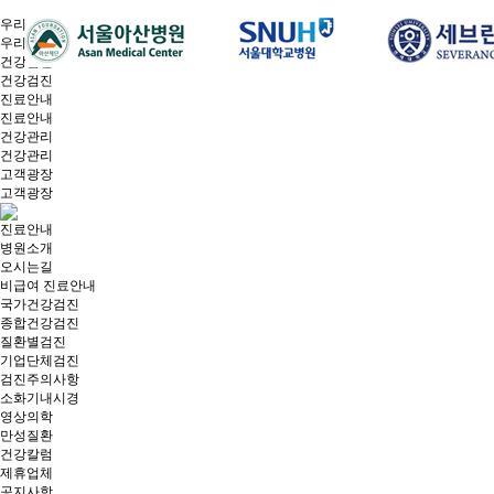
우리베스트
우리베스트
건강검진
건강검진
진료안내
진료안내
건강관리
건강관리
고객광장
고객광장
진료안내
병원소개
오시는길
비급여 진료안내
국가건강검진
종합건강검진
질환별검진
기업단체검진
검진주의사항
소화기내시경
영상의학
만성질환
건강칼럼
제휴업체
공지사항